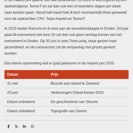
In de maand juni gaat er wel wat veranderen. Zo word ik vast ingezet bij een
opdrahctgever, TenneT en zal dan ook een of meerdere dagen per week
naar kantoor gaan. Vanaf half maart heb ik toch voornamelijk thuis geewerkt
voor de opdrachten CRV, Teijin Aramid en TenneT.
In 2019 deden Ranomi en ik mee aan de avondvierdaagse in Druten. Dit jaar
gaat dit evenement niet door. Er zal dan ook geen verslag komen van het
evenement in Druten. Op 30 juni is oma Trees jarig, maar gezien haar
gezondheid, en de coronacrisis zal de verjaardag niet groots gevierd
worden.
Een kleine opsomming wat er gaat gebeuren in de maand juni 2020
Datum
Prijs
31 mei
Bezoek aan strand te Zeeland
20 juni
Verkiezingen Debat-Kamer 2020
Datum onbekend
De geschiedenis van Silvomi
Datum onbekend
Topografie van Sivomi
D
D
S
D
e
e
h
e