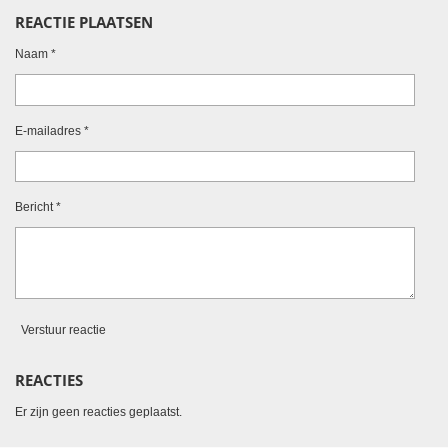
l
e
a
l
REACTIE PLAATSEN
e
l
r
e
n
e
n
Naam *
E-mailadres *
Bericht *
Verstuur reactie
REACTIES
Er zijn geen reacties geplaatst.