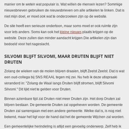
manier om te weten wat populair is. Wat willen de mensen lezen? Sommige
nieuwsbrieven gebruiken de nieuwsbrieven om alle artikelen te linken. Dat is
niet mijn doel, er moet ook wat te onderzoeken zijn op de website.
De site heeft een serieuze ondertoon, maar soms moet er ook ruimte zijn
voor iets anders. Soms kan ook het
kleine nieuws
plaats krijgen op de
website. Deze zullen dan minder aandacht krijgen.Die artikelen zijn dan
bedoeld voor het nageslacht.
SILVOMI BLIJFT SILVOMI, MAAR DRUTEN BLIJFT NIET
DRUTEN
Zolang de wieken van de molen blijven draaien, blijft Zeelst Zeelst. Dat is wat
een oud-collega bij SNS REAAL tegen mij zei. Nu heb ik deze utispraaki
veranderd in: "Zolang de Waal langs Druten blijft stromen, blijft Silvomi
Silvomi." Dit lijkt niet te gelden voor Druten.
Binnen azienbare tijd zal Druten niet meer Druten zijn. Het dorp Druten zal
blijven bestaan. De gemeente Druten zal opgeheven worden. De gemeente
Druten zal samengaan met een andere gemeente. Welke dat is, is nog niet
bekend, maar het ligt voor de hand dat het de gemeente Wijchen zal worden.
Een gemeentelijke herindeling is altijd een gevoelig onderwerp. Zelf heb ik