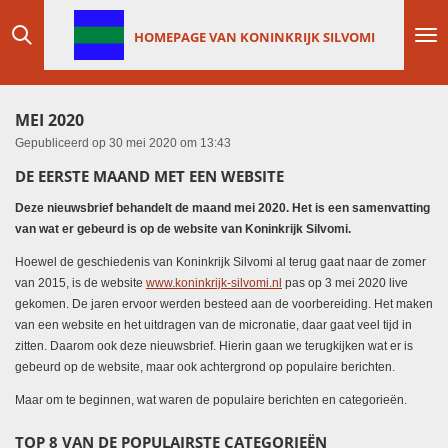
Ga
HOMEPAGE VAN KONINKRIJK SILVOMI
direct
naar
de
hoofdinhoud
MEI 2020
Gepubliceerd op 30 mei 2020 om 13:43
DE EERSTE MAAND MET EEN WEBSITE
Deze nieuwsbrief behandelt de maand mei 2020. Het is een samenvatting
van wat er gebeurd is op de website van Koninkrijk Silvomi.
Hoewel de geschiedenis van Koninkrijk Silvomi al terug gaat naar de zomer
van 2015, is de website
www.koninkrijk-silvomi.nl
pas op 3 mei 2020 live
gekomen. De jaren ervoor werden besteed aan de voorbereiding. Het maken
van een website en het uitdragen van de micronatie, daar gaat veel tijd in
zitten. Daarom ook deze nieuwsbrief. Hierin gaan we terugkijken wat er is
gebeurd op de website, maar ook achtergrond op populaire berichten.
Maar om te beginnen, wat waren de populaire berichten en categorieën.
TOP 8 VAN DE POPULAIRSTE CATEGORIEËN