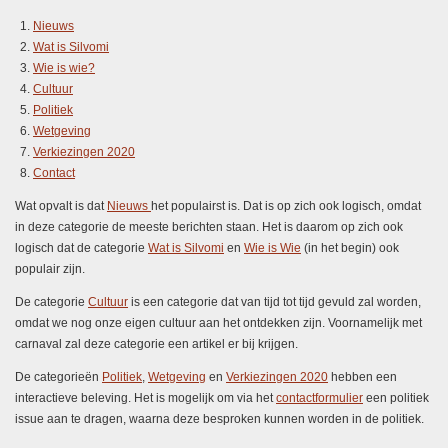
Nieuws
Wat is Silvomi
Wie is wie?
Cultuur
Politiek
Wetgeving
Verkiezingen 2020
Contact
Wat opvalt is dat
Nieuws
het populairst is. Dat is op zich ook logisch, omdat
in deze categorie de meeste berichten staan. Het is daarom op zich ook
logisch dat de categorie
Wat is Silvomi
en
Wie is Wie
(in het begin) ook
populair zijn.
De categorie
Cultuur
is een categorie dat van tijd tot tijd gevuld zal worden,
omdat we nog onze eigen cultuur aan het ontdekken zijn. Voornamelijk met
carnaval zal deze categorie een artikel er bij krijgen.
De categorieën
Politiek
,
Wetgeving
en
Verkiezingen 2020
hebben een
interactieve beleving. Het is mogelijk om via het
contactformulier
een politiek
issue aan te dragen, waarna deze besproken kunnen worden in de politiek.