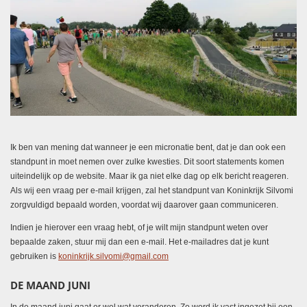
Ik ben van mening dat wanneer je een micronatie bent, dat je dan ook een
standpunt in moet nemen over zulke kwesties. Dit soort statements komen
uiteindelijk op de website. Maar ik ga niet elke dag op elk bericht reageren.
Als wij een vraag per e-mail krijgen, zal het standpunt van Koninkrijk Silvomi
zorgvuldigd bepaald worden, voordat wij daarover gaan communiceren.
Indien je hierover een vraag hebt, of je wilt mijn standpunt weten over
bepaalde zaken, stuur mij dan een e-mail. Het e-mailadres dat je kunt
gebruiken is
koninkrijk.silvomi@gmail.com
DE MAAND JUNI