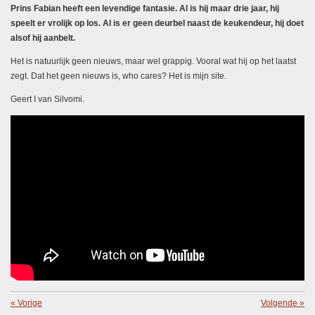
Prins Fabian heeft een levendige fantasie. Al is hij maar drie jaar, hij
speelt er vrolijk op los. Al is er geen deurbel naast de keukendeur, hij doet
alsof hij aanbelt.
Het is natuurlijk geen nieuws, maar wel grappig. Vooral wat hij op het laatst
zegt. Dat het geen nieuws is, who cares? Het is mijn site.
Geert I van Silvomi.
«
Vorige
Volgende
»