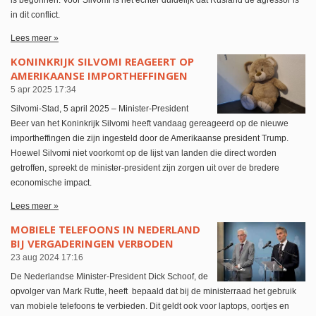
is begonnen. Voor Silvomi is het echter duidelijk dat Rusland de agressor is
in dit conflict.
Lees meer »
KONINKRIJK SILVOMI REAGEERT OP
AMERIKAANSE IMPORTHEFFINGEN
5 apr 2025
17:34
Silvomi-Stad, 5 april 2025 – Minister-President
Beer van het Koninkrijk Silvomi heeft vandaag gereageerd op de nieuwe
importheffingen die zijn ingesteld door de Amerikaanse president Trump.
Hoewel Silvomi niet voorkomt op de lijst van landen die direct worden
getroffen, spreekt de minister-president zijn zorgen uit over de bredere
economische impact.
Lees meer »
MOBIELE TELEFOONS IN NEDERLAND
BIJ VERGADERINGEN VERBODEN
23 aug 2024
17:16
De Nederlandse Minister-President Dick Schoof, de
opvolger van Mark Rutte, heeft bepaald dat bij de ministerraad het gebruik
van mobiele telefoons te verbieden. Dit geldt ook voor laptops, oortjes en