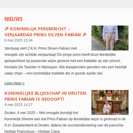
NIEUWS
🎉 KONINKLIJK PERSBERICHT –
VERJAARDAG PRINS SILVEN-FABIAN 🎉
6 mei 2025
15:34
Vandaag viert Z.K.H. Prins Silven-Fabian met
vreugde zijn achtste verjaardag! De jonge prins heeft deze feestelijke
gelegenheid op passende wijze gevierd met een traktatie op zijn school,
Kentalis De Taalster in Nijmegen. Alle klasgenoten genoten van een heerlijk
zakje chips – een koninklijke traktatie die in goede aarde viel.
Lees meer »
KONINKLIJKE BLIJDSCHAP IN DRUTEN:
PRINS FABIAN IS GEDOOPT!
4 mei 2025
14:27
Druten, 4 mei 2025 – Met vreugde kondigt het
Koninkrijk Silvomi aan dat Prins Fabian op feestelijke wijze is gedoopt in de
H.H. Ewaldenkerk te Druten, tijdens de eucharistieviering van de parochie
Heilige Franciscus – Heilige Clara.