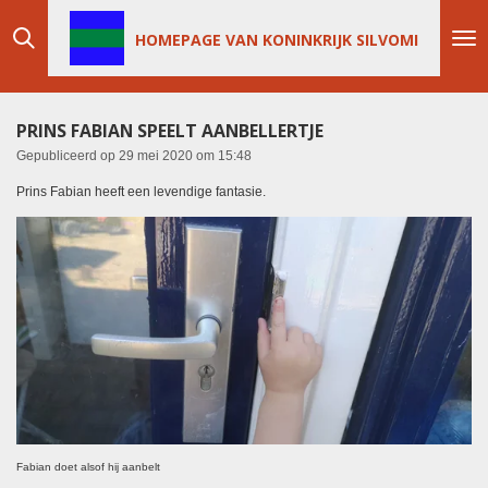
Ga
HOMEPAGE VAN KONINKRIJK SILVOMI
direct
naar
de
hoofdinhoud
PRINS FABIAN SPEELT AANBELLERTJE
Gepubliceerd op 29 mei 2020 om 15:48
Prins Fabian heeft een levendige fantasie.
Fabian doet alsof hij aanbelt