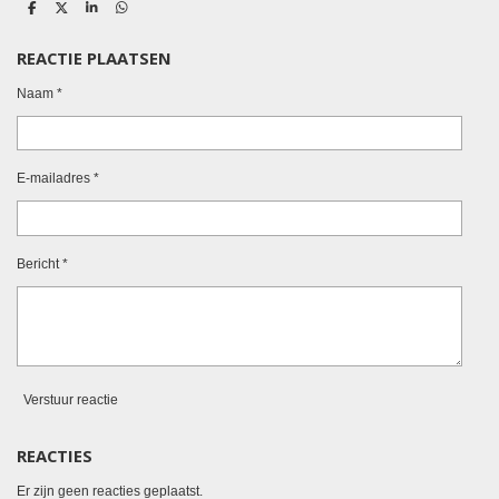
D
D
S
D
e
e
h
e
l
e
a
l
REACTIE PLAATSEN
e
l
r
e
n
e
n
Naam *
E-mailadres *
Bericht *
Verstuur reactie
REACTIES
Er zijn geen reacties geplaatst.