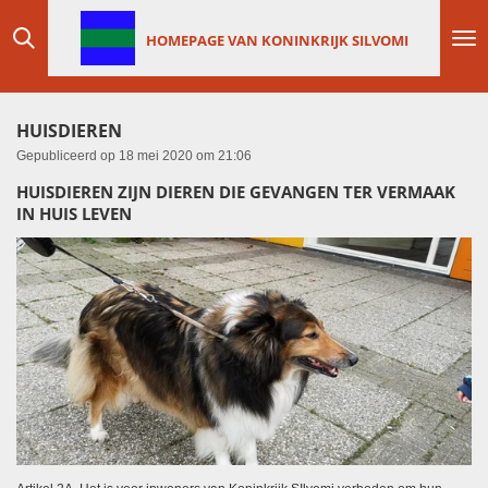
Ga
HOMEPAGE VAN KONINKRIJK SILVOMI
direct
naar
de
hoofdinhoud
HUISDIEREN
Gepubliceerd op 18 mei 2020 om 21:06
HUISDIEREN ZIJN DIEREN DIE GEVANGEN TER VERMAAK
IN HUIS LEVEN