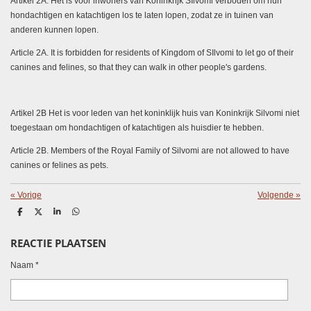
Artikel 2A. Het is voor inwoners van Koninkrijk SIlvomi verboden om hun
hondachtigen en katachtigen los te laten lopen, zodat ze in tuinen van
anderen kunnen lopen.
Article 2A. It is forbidden for residents of Kingdom of SIlvomi to let go of their
canines and felines, so that they can walk in other people's gardens.
Artikel 2B Het is voor leden van het koninklijk huis van Koninkrijk Silvomi niet
toegestaan om hondachtigen of katachtigen als huisdier te hebben.
Article 2B. Members of the Royal Family of Silvomi are not allowed to have
canines or felines as pets.
«
Vorige
Volgende
»
D
D
S
D
e
e
h
e
l
e
a
l
REACTIE PLAATSEN
e
l
r
e
n
e
n
Naam *