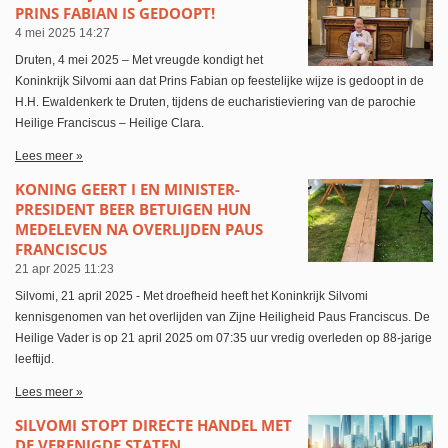
PRINS FABIAN IS GEDOOPT!
4 mei 2025
14:27
Druten, 4 mei 2025 – Met vreugde kondigt het
Koninkrijk Silvomi aan dat Prins Fabian op feestelijke wijze is gedoopt in de
H.H. Ewaldenkerk te Druten, tijdens de eucharistieviering van de parochie
Heilige Franciscus – Heilige Clara.
Lees meer »
KONING GEERT I EN MINISTER-
PRESIDENT BEER BETUIGEN HUN
MEDELEVEN NA OVERLIJDEN PAUS
FRANCISCUS
21 apr 2025
11:23
Silvomi, 21 april 2025 - Met droefheid heeft het Koninkrijk Silvomi
kennisgenomen van het overlijden van Zijne Heiligheid Paus Franciscus. De
Heilige Vader is op 21 april 2025 om 07:35 uur vredig overleden op 88-jarige
leeftijd.
Lees meer »
SILVOMI STOPT DIRECTE HANDEL MET
DE VERENIGDE STATEN