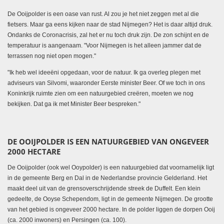
De Ooijpolder is een oase van rust. Al zou je het niet zeggen met al die
fietsers. Maar ga eens kijken naar de stad Nijmegen? Het is daar altijd druk.
Ondanks de Coronacrisis, zal het er nu toch druk zijn. De zon schijnt en de
temperatuur is aangenaam. "Voor Nijmegen is het alleen jammer dat de
terrassen nog niet open mogen."
"Ik heb wel ideeëni opgedaan, voor de natuur. Ik ga overleg plegen met
adviseurs van Silvomi, waaronder Eerste minister Beer. Of we toch in ons
Koninkrijk ruimte zien om een natuurgebied creëren, moeten we nog
bekijken. Dat ga ik met Minister Beer bespreken."
DE OOIJPOLDER IS EEN NATUURGEBIED VAN ONGEVEER
2000 HECTARE
De Ooijpolder (ook wel Ooypolder) is een natuurgebied dat voornamelijk ligt
in de gemeente Berg en Dal in de Nederlandse provincie Gelderland. Het
maakt deel uit van de grensoverschrijdende streek de Duffelt. Een klein
gedeelte, de Ooyse Schependom, ligt in de gemeente Nijmegen. De grootte
van het gebied is ongeveer 2000 hectare. In de polder liggen de dorpen Ooij
(ca. 2000 inwoners) en Persingen (ca. 100).