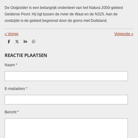
De Ooijpolder is een belangrijk onderdeel van het Natura 2000-gebied
Gelderse Poort. Hij ligt tussen de rivier de Waal en de N325. Aan de
oostzijde is de gebied begrensd door de grens met Duitsland.
«
Vorige
Volgende
»
D
D
S
D
e
e
h
e
l
e
a
l
REACTIE PLAATSEN
e
l
r
e
n
e
n
Naam *
E-mailadres *
Bericht *