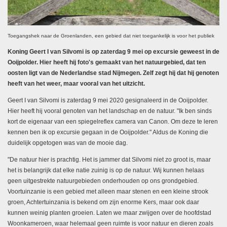
Toegangshek naar de Groenlanden, een gebied dat niet toegankelijk is voor het publiek
Koning Geert I van Silvomi is op zaterdag 9 mei op excursie geweest in de
Ooijpolder. Hier heeft hij foto's gemaakt van het natuurgebied, dat ten
oosten ligt van de Nederlandse stad Nijmegen. Zelf zegt hij dat hij genoten
heeft van het weer, maar vooral van het uitzicht.
Geert I van Silvomi is zaterdag 9 mei 2020 gesignaleerd in de Ooijpolder.
Hier heeft hij vooral genoten van het landschap en de natuur. "Ik ben sinds
kort de eigenaar van een spiegelreflex camera van Canon. Om deze te leren
kennen ben ik op excursie gegaan in de Ooijpolder." Aldus de Koning die
duidelijk opgetogen was van de mooie dag.
"De natuur hier is prachtig. Het is jammer dat Silvomi niet zo groot is, maar
het is belangrijk dat elke natie zuinig is op de natuur. Wij kunnen helaas
geen uitgestrekte natuurgebieden onderhouden op ons grondgebied.
Voortuinzanie is een gebied met alleen maar stenen en een kleine strook
groen, Achtertuinzania is bekend om zijn enorme Kers, maar ook daar
kunnen weinig planten groeien. Laten we maar zwijgen over de hoofdstad
Woonkameroen, waar helemaal geen ruimte is voor natuur en dieren zoals