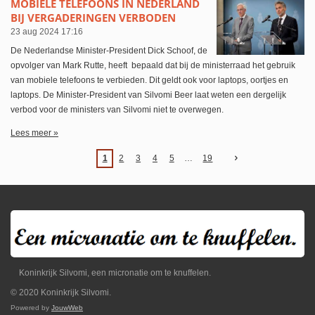
MOBIELE TELEFOONS IN NEDERLAND
BIJ VERGADERINGEN VERBODEN
23 aug 2024
17:16
De Nederlandse Minister-President Dick Schoof, de
opvolger van Mark Rutte, heeft bepaald dat bij de ministerraad het gebruik
van mobiele telefoons te verbieden. Dit geldt ook voor laptops, oortjes en
laptops. De Minister-President van Silvomi Beer laat weten een dergelijk
verbod voor de ministers van Silvomi niet te overwegen.
Lees meer »
1
2
3
4
5
19
Koninkrijk Silvomi, een micronatie om te knuffelen.
© 2020 Koninkrijk Silvomi.
Powered by
JouwWeb