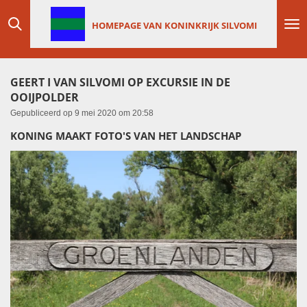
Ga
HOMEPAGE VAN KONINKRIJK SILVOMI
direct
naar
de
hoofdinhoud
GEERT I VAN SILVOMI OP EXCURSIE IN DE
OOIJPOLDER
Gepubliceerd op 9 mei 2020 om 20:58
KONING MAAKT FOTO'S VAN HET LANDSCHAP