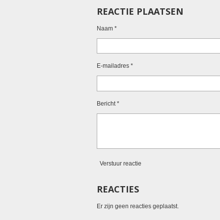
l
e
a
REACTIE PLAATSEN
e
l
r
n
e
Naam *
E-mailadres *
Bericht *
Verstuur reactie
REACTIES
Er zijn geen reacties geplaatst.