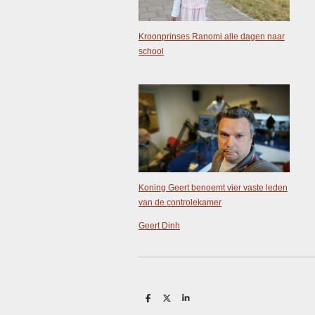
Kroonprinses Ranomi alle dagen naar
school
Koning Geert benoemt vier vaste leden
van de controlekamer
Geert Dinh
D
D
S
e
e
h