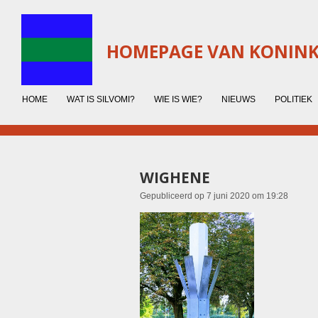
Ga
direct
naar
HOMEPAGE VAN KONINKR
de
hoofdinhoud
HOME
WAT IS SILVOMI?
WIE IS WIE?
NIEUWS
POLITIEK
WIGHENE
Gepubliceerd op 7 juni 2020 om 19:28