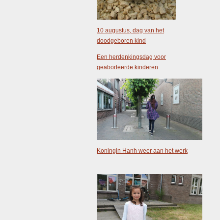
10 augustus, dag van het
doodgeboren kind
Een herdenkingsdag voor
geaborteerde kinderen
Koningin Hanh weer aan het werk