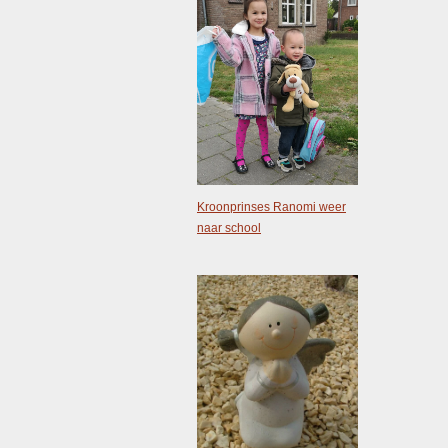
Kroonprinses Ranomi weer
naar school