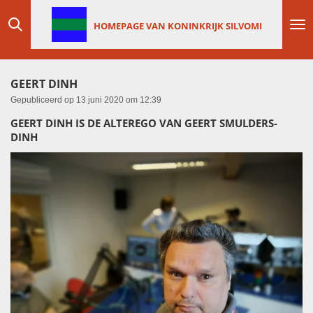
Ga
HOMEPAGE VAN KONINKRIJK SILVOMI
direct
naar
de
hoofdinhoud
GEERT DINH
Gepubliceerd op 13 juni 2020 om 12:39
GEERT DINH IS DE ALTEREGO VAN GEERT SMULDERS-
DINH