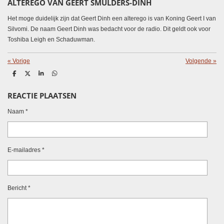
ALTEREGO VAN GEERT SMULDERS-DINH
Het moge duidelijk zijn dat Geert Dinh een alterego is van Koning Geert I van
Silvomi. De naam Geert Dinh was bedacht voor de radio. Dit geldt ook voor
Toshiba Leigh en Schaduwman.
«
Vorige
Volgende
»
D
D
S
D
e
e
h
e
l
e
a
l
REACTIE PLAATSEN
e
l
r
e
n
e
n
Naam *
E-mailadres *
Bericht *