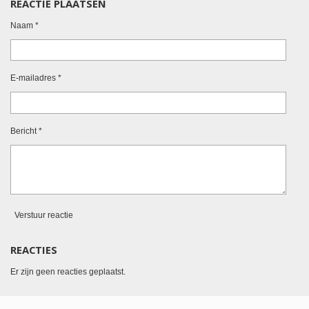
REACTIE PLAATSEN
e
l
r
e
n
e
n
Naam *
E-mailadres *
Bericht *
Verstuur reactie
REACTIES
Er zijn geen reacties geplaatst.