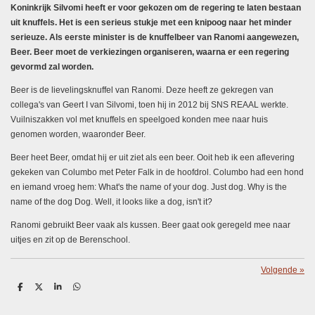
Koninkrijk Silvomi heeft er voor gekozen om de regering te laten bestaan
uit knuffels. Het is een serieus stukje met een knipoog naar het minder
serieuze. Als eerste minister is de knuffelbeer van Ranomi aangewezen,
Beer. Beer moet de verkiezingen organiseren, waarna er een regering
gevormd zal worden.
Beer is de lievelingsknuffel van Ranomi. Deze heeft ze gekregen van
collega's van Geert I van Silvomi, toen hij in 2012 bij SNS REAAL werkte.
Vuilniszakken vol met knuffels en speelgoed konden mee naar huis
genomen worden, waaronder Beer.
Beer heet Beer, omdat hij er uit ziet als een beer. Ooit heb ik een aflevering
gekeken van Columbo met Peter Falk in de hoofdrol. Columbo had een hond
en iemand vroeg hem: What's the name of your dog. Just dog. Why is the
name of the dog Dog. Well, it looks like a dog, isn't it?
Ranomi gebruikt Beer vaak als kussen. Beer gaat ook geregeld mee naar
uitjes en zit op de Berenschool.
Volgende
»
D
D
S
D
e
e
h
e
l
e
a
l