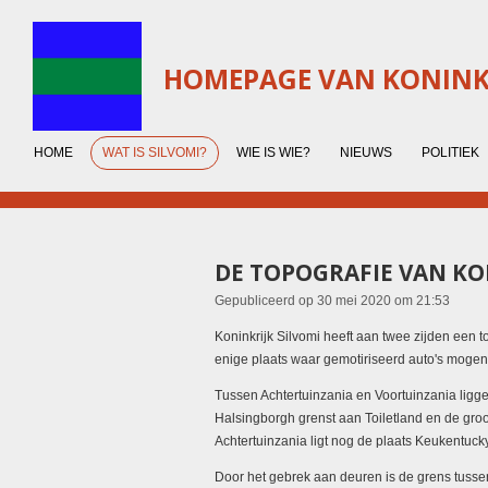
Ga
direct
naar
HOMEPAGE VAN KONINKR
de
hoofdinhoud
HOME
WAT IS SILVOMI?
WIE IS WIE?
NIEUWS
POLITIEK
DE TOPOGRAFIE VAN KO
Gepubliceerd op 30 mei 2020 om 21:53
Koninkrijk Silvomi heeft aan twee zijden een t
enige plaats waar gemotiriseerd auto's mogen 
Tussen Achtertuinzania en Voortuinzania liggen
Halsingborgh grenst aan Toiletland en de gr
Achtertuinzania ligt nog de plaats Keukentucky
Door het gebrek aan deuren is de grens tuss