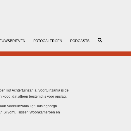
IEUWSBRIEVEN
FOTOGALERIJEN
PODCASTS
en ligt Achtertuinzania. Voortuinzania is de
nikoog, dat alleen bestemd is voor opslag.
 aan Voortuinzania ligt Halsingborgh.
 van Silvomi. Tussen Woonkameroen en