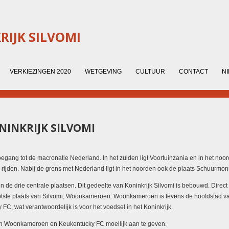
IJK SILVOMI
VERKIEZINGEN 2020
WETGEVING
CULTUUR
CONTACT
N
NINKRIJK SILVOMI
oegang tot de macronatie Nederland. In het zuiden ligt Voortuinzania en in het noord
rijden. Nabij de grens met Nederland ligt in het noorden ook de plaats Schuurmon
 de drie centrale plaatsen. Dit gedeelte van Koninkrijk Silvomi is bebouwd. Direct
ootste plaats van Silvomi, Woonkameroen. Woonkameroen is tevens de hoofdstad
 FC, wat verantwoordelijk is voor het voedsel in het Koninkrijk.
en Woonkameroen en Keukentucky FC moeilijk aan te geven.