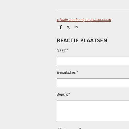
«
Natie zonder eigen munteenheid
D
D
S
e
e
h
l
e
a
REACTIE PLAATSEN
e
l
r
n
e
Naam *
E-mailadres *
Bericht *