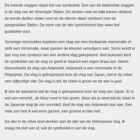
De meeste vlaggen staan bol van symboliek. Een van de bekendste vlaggen
is de vlag van de Verenigde Staten. De dertien rode en wtte banen stellend
de eerste dertien staten voor en de sterren staan symbool voor de
aangesloten Staten. De vorm van de ster symboliseert dan weer het
goddelike voor.
Sommige micronaties kopiëren een vlag van een bestaande macronatie of
zelfs een micronatie, maar passen de kleuren vervolgens aan. Soms wordt er
dan nog een symbool van een andere vlag gekopieerd. Niet iedereen kent
de symboliek van de vlag en geeft er daarom een eigen draai aan. Neem
bijvoorbeeld de vlag van Astanesië. Astanesië is een micronatie in de
Filippijnen. De vlag is geïnspireerd door de vlag van Japan, met in de cirkel
een vijfpuntige ster. De vlag is wit, de cirkel is groen en de ster is geel.
Ik doe de aanname dat de vlag is geïnspireerd door de vlag van Japan. Er is
wel een verschil., de kleur rood is hier groen. Maar als je weet dat de cirkel in
de Japanse vlag de zon voorstelt, doet de vlag van Astanesië raar aan. Een
rode zon heb ik wel eens gezien, een groene echter neit.
De ster in de cirkel doet denken aan de ster van de Vietnamese vlag. Ik
vraag me dan wel af, wat de symboliek is van de vlag.