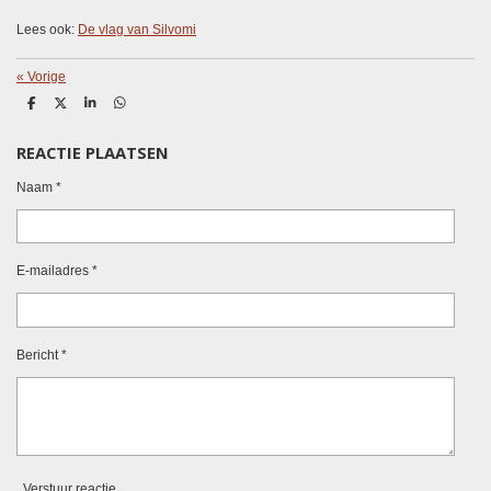
Lees ook:
De vlag van Silvomi
«
Vorige
D
D
S
D
e
e
h
e
l
e
a
l
REACTIE PLAATSEN
e
l
r
e
n
e
n
Naam *
E-mailadres *
Bericht *
Verstuur reactie