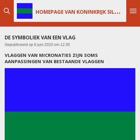
Ga
H
OMEPAGE VAN KONINKRIJK SILVOMI
direct
naar
de
hoofdinhoud
DE SYMBOLIEK VAN EEN VLAG
Gepubliceerd op 6 juni 2020 om 12:35
VLAGGEN VAN MICRONATIES ZIJN SOMS
AANPASSINGEN VAN BESTAANDE VLAGGEN