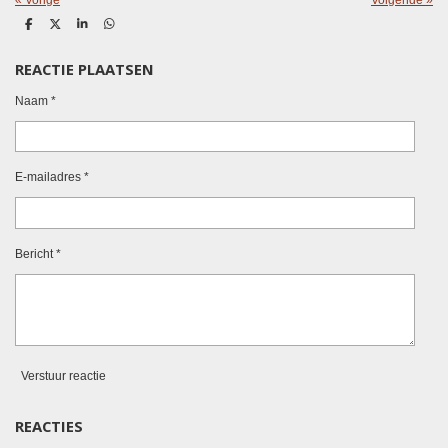
D
D
S
D
e
e
h
e
l
e
a
l
REACTIE PLAATSEN
e
l
r
e
n
e
n
Naam *
E-mailadres *
Bericht *
Verstuur reactie
REACTIES