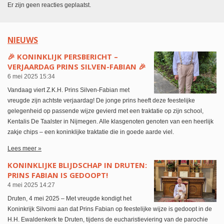
Er zijn geen reacties geplaatst.
NIEUWS
🎉 KONINKLIJK PERSBERICHT –
VERJAARDAG PRINS SILVEN-FABIAN 🎉
6 mei 2025
15:34
Vandaag viert Z.K.H. Prins Silven-Fabian met
vreugde zijn achtste verjaardag! De jonge prins heeft deze feestelijke
gelegenheid op passende wijze gevierd met een traktatie op zijn school,
Kentalis De Taalster in Nijmegen. Alle klasgenoten genoten van een heerlijk
zakje chips – een koninklijke traktatie die in goede aarde viel.
Lees meer »
KONINKLIJKE BLIJDSCHAP IN DRUTEN:
PRINS FABIAN IS GEDOOPT!
4 mei 2025
14:27
Druten, 4 mei 2025 – Met vreugde kondigt het
Koninkrijk Silvomi aan dat Prins Fabian op feestelijke wijze is gedoopt in de
H.H. Ewaldenkerk te Druten, tijdens de eucharistieviering van de parochie