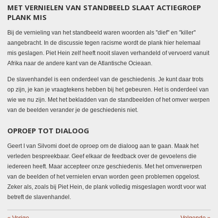
MET VERNIELEN VAN STANDBEELD SLAAT ACTIEGROEP
PLANK MIS
Bij de vernieling van het standbeeld waren woorden als ''dief'' en ''killer''
aangebracht. In de discussie tegen racisme wordt de plank hier helemaal
mis geslagen. Piet Hein zelf heeft nooit slaven verhandeld of vervoerd vanuit
Afrika naar de andere kant van de Atlantische Ocieaan.
De slavenhandel is een onderdeel van de geschiedenis. Je kunt daar trots
op zijn, je kan je vraagtekens hebben bij het gebeuren. Het is onderdeel van
wie we nu zijn. Met het bekladden van de standbeelden of het omver werpen
van de beelden verander je de geschiedenis niet.
OPROEP TOT DIALOOG
Geert I van Silvomi doet de oproep om de dialoog aan te gaan. Maak het
verleden bespreekbaar. Geef elkaar de feedback over de gevoelens die
iedereen heeft. Maar accepteer onze geschiedenis. Met het omverwerpen
van de beelden of het vernielen ervan worden geen problemen opgelost.
Zeker als, zoals bij Piet Hein, de plank volledig misgeslagen wordt voor wat
betreft de slavenhandel.
«
Vorige
Volgende
»