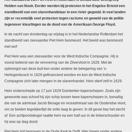
Helden van Nooit. Eerder werden bij protesten in het Engelse Bristol een
standbeeld van een slavenhandelaar in een rivier gegooid. In veel landen
zijn er recentelijk veel protesten tegen racisme en geweld van de politie
tegenover kleurlingen na de dood van de Amerikaan George Floyd.
In de nacht van donderdag op vrijdag is in het Nederlandse Rotterdam het
standbeeld van zeevaarder Piet Hein besmeurd. Het beeld was besmeurd
met verf
Piet Hein was een zeevaarder voor de West Indische Compagnie. HIj is
vooral bekend van de verovering van de Zilvervloot in 1628. Met de
opbrengst van deze buit kon onder andere de belegering van 's-
Hertogenbosch in 1629 gefinancierd worden en kon de West Indische
Compagnie zich later mengen in de slavenhandel. Hein stierf zelf in 1629.
Hein onderschepte op 17 juni 1629 Duinkerker kaperschepen. Zoals zijn
gewoonte was schoof hij zijn schip tussen twee kaperschepen in, toevallig
die van de admiraal Jacob Besage en viceadmiraal van de Oostendse vloot,
om ze beiden tegelijkertijd de volle laag te geven. In dit geval liep het slecht
af. Een achtpondskogel raakte hem na een half uur in de linkerschouder en
hij was op slag dood.
Piet Hein ligt begraven in de Oude Kerk te Delft. HIer liggen onder andere