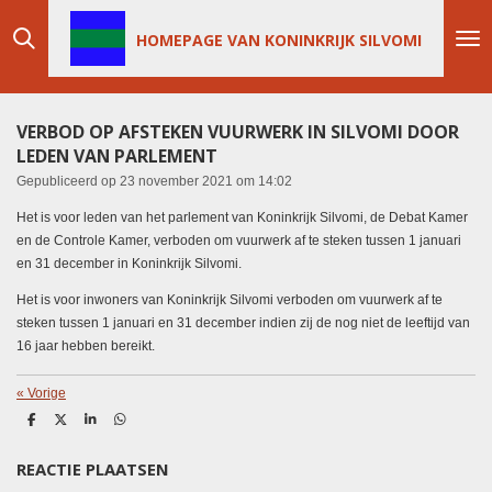
Ga
HOMEPAGE VAN KONINKRIJK SILVOMI
direct
naar
de
hoofdinhoud
VERBOD OP AFSTEKEN VUURWERK IN SILVOMI DOOR
LEDEN VAN PARLEMENT
Gepubliceerd op 23 november 2021 om 14:02
Het is voor leden van het parlement van Koninkrijk Silvomi, de Debat Kamer
en de Controle Kamer, verboden om vuurwerk af te steken tussen 1 januari
en 31 december in Koninkrijk Silvomi.
Het is voor inwoners van Koninkrijk Silvomi verboden om vuurwerk af te
steken tussen 1 januari en 31 december indien zij de nog niet de leeftijd van
16 jaar hebben bereikt.
«
Vorige
D
D
S
D
e
e
h
e
l
e
a
l
REACTIE PLAATSEN
e
l
r
e
n
e
n