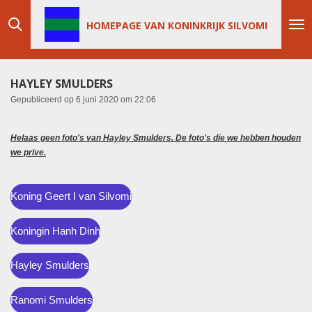
Ga
HOMEPAGE VAN KONINKRIJK SILVOMI
direct
naar
de
hoofdinhoud
HAYLEY SMULDERS
Gepubliceerd op 6 juni 2020 om 22:06
Helaas geen foto's van Hayley Smulders. De foto's die we hebben houden
we prive.
Koning Geert I van Silvomi
Koningin Hanh Dinh
Hayley Smulders
Ranomi Smulders